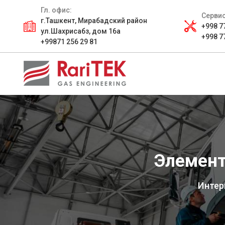
Гл. офис:
Сервис
г.Ташкент, Мирабадский район
+998 7
ул.Шахрисабз, дом 16а
+998 7
+99871 256 29 81
Элемен
Интер