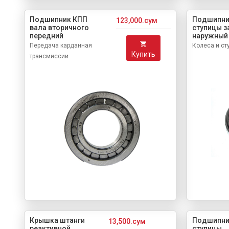
Подшипник КПП
Подшипни
123,000.сум
вала вторичного
ступицы з
передний
наружный
Передача карданная
Колеса и ст
Купить
трансмиссии
Крышка штанги
Подшипни
13,500.сум
реактивной
ступицы