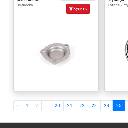
Подвеска
Колеса и ст
Купить
‹
1
2
...
20
21
22
23
24
25