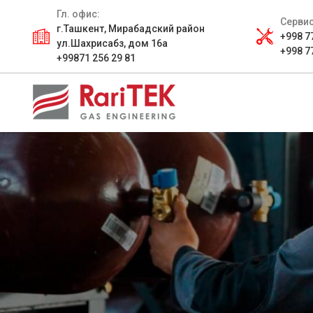
Гл. офис:
Сервис
г.Ташкент, Мирабадский район
+998 7
ул.Шахрисабз, дом 16а
+998 7
+99871 256 29 81