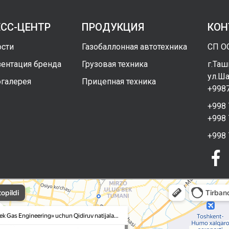
ЕСС-ЦЕНТР
ПРОДУКЦИЯ
КОН
сти
Газобаллонная автотехника
СП ОО
ентация бренда
Грузовая техника
г.Таш
ул.Ша
галерея
Прицепная техника
+9987
+998 
+998 
+998 
as Engineering в Ташкенте