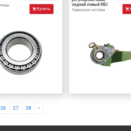
задний левый MEI
упицы
Купить
Тормозная система
26
27
28
›