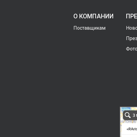
О КОМПАНИИ
ПР
Поставщикам
Ново
През
Фото
RAritek G
Ташкент