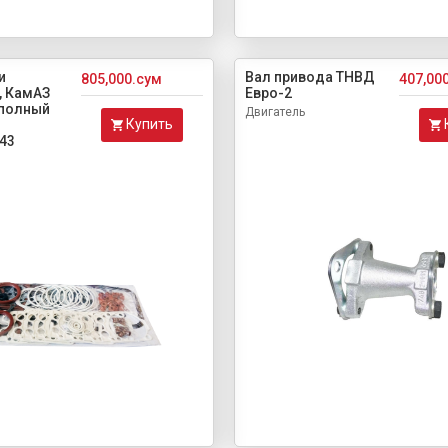
и
Вал привода ТНВД
805,000.сум
407,00
, КамАЗ
Евро-2
 полный
Двигатель
Купить
43