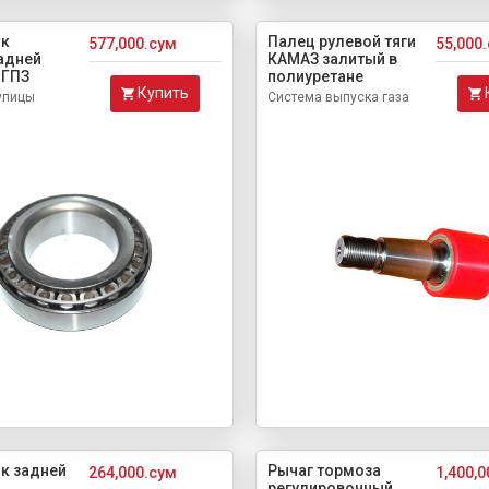
к
Палец рулевой тяги
577,000.сум
55,000
адней
КАМАЗ залитый в
 ГПЗ
полиуретане
Купить
упицы
Система выпуска газа
к задней
Рычаг тормоза
264,000.сум
1,400,
регулировочный