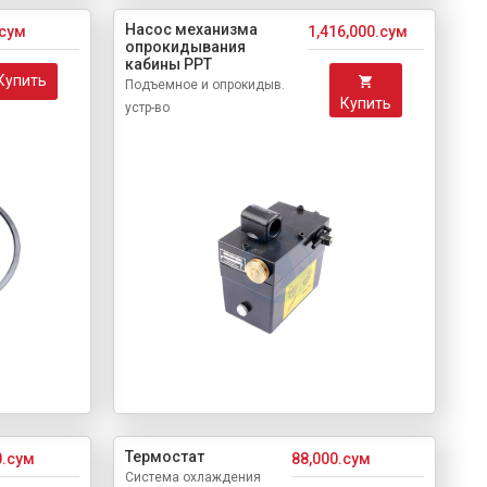
Насос механизма
.сум
1,416,000.сум
опрокидывания
кабины PPT
Купить
Подъемное и опрокидыв.
Купить
устр-во
Термостат
0.сум
88,000.сум
Система охлаждения