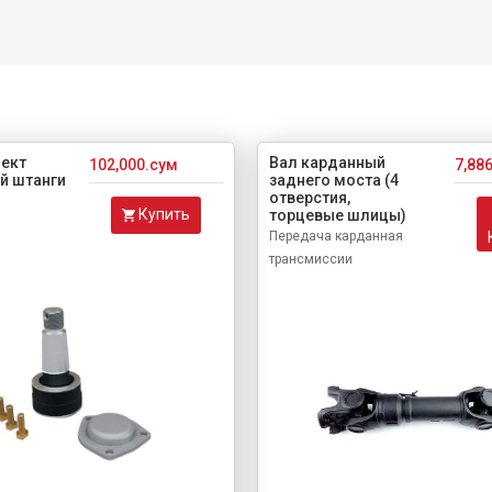
ект
Вал карданный
102,000.сум
7,88
й штанги
заднего моста (4
отверстия,
Купить
торцевые шлицы)
Передача карданная
трансмиссии