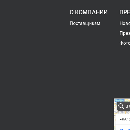
О КОМПАНИИ
ПР
Поставщикам
Ново
През
Фото
RAritek G
Ташкент