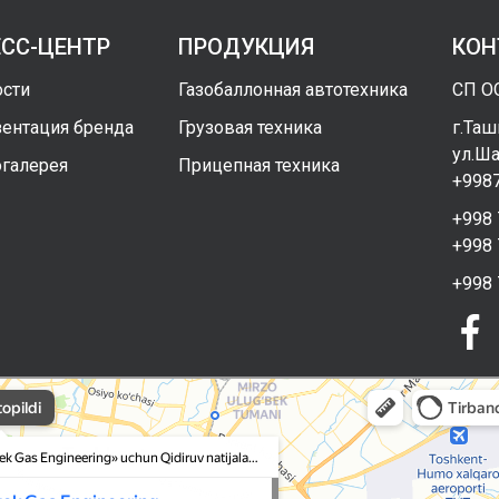
ЕСС-ЦЕНТР
ПРОДУКЦИЯ
КОН
сти
Газобаллонная автотехника
СП ОО
ентация бренда
Грузовая техника
г.Таш
ул.Ша
галерея
Прицепная техника
+9987
+998 
+998 
+998 
as Engineering в Ташкенте