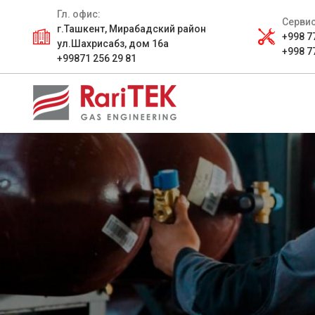
Гл. офис:
Сервис
г.Ташкент, Мирабадский район
+998 7
ул.Шахрисабз, дом 16а
+998 7
+99871 256 29 81