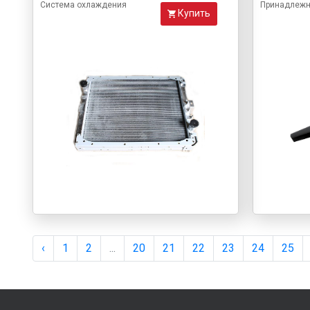
Система охлаждения
Принадлежн
Купить
‹
1
2
...
20
21
22
23
24
25